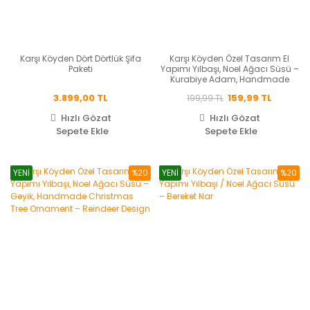
Karşı Köyden Dört Dörtlük Şifa
Karşı Köyden Özel Tasarım El
Paketi
Yapımı Yılbaşı, Noel Ağacı Süsü –
Kurabiye Adam, Handmade
Christmas Tree Ornament –
3.899,00 TL
159,99 TL
199,99 TL
Gingerbread Man
Hızlı Gözat
Hızlı Gözat
Sepete Ekle
Sepete Ekle
YENİ
%20
YENİ
%20