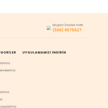
Müşteri Destek Hattı
(506) 6575627
EGORİLER
UYGULAMAMIZI İNDİRİN
larımız
ervelerimiz
arımız
ez
urşularımız