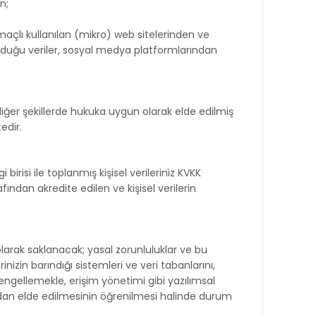
n;
maçlı kullanılan (mikro) web sitelerinden ve
nduğu veriler, sosyal medya platformlarından
 diğer şekillerde hukuka uygun olarak elde edilmiş
edir.
risi ile toplanmış kişisel verileriniz KVKK
ndan akredite edilen ve kişisel verilerin
olarak saklanacak; yasal zorunluluklar ve bu
nizin barındığı sistemleri ve veri tabanlarını,
i engellemekle, erişim yönetimi gibi yazılımsal
afından elde edilmesinin öğrenilmesi halinde durum