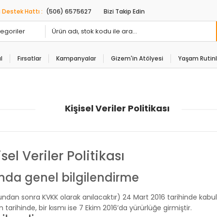
 Destek Hattı :
(506) 6575627
Bizi Takip Edin
l
Fırsatlar
Kampanyalar
Gizem'in Atölyesi
Yaşam Rutinl
Kişisel Veriler Politikası
sel Veriler Politikası
ında genel bilgilendirme
undan sonra KVKK olarak anılacaktır) 24 Mart 2016 tarihinde kabul e
tarihinde, bir kısmı ise 7 Ekim 2016’da yürürlüğe girmiştir.