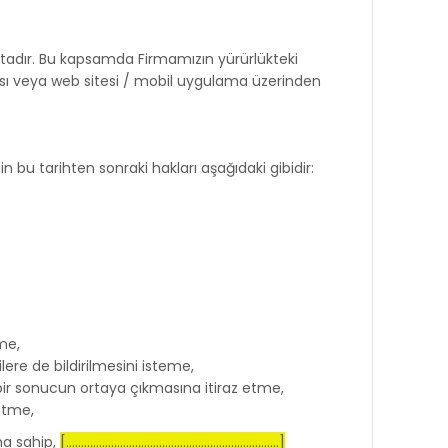
tadır. Bu kapsamda Firmamızın yürürlükteki
ası veya web sitesi / mobil uygulama üzerinden
n bu tarihten sonraki hakları aşağıdaki gibidir:
me,
ilere de bildirilmesini isteme,
 bir sonucun ortaya çıkmasına itiraz etme,
 etme,
a sahip,
[.......................................................................]