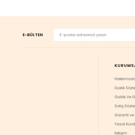
E-BÜLTEN
KURUMS
Hakkımızd
Üyelik Sözl
Gizlilik Ve 
Satış Sözl
Garanti ve 
Yasal Kural
İletişim