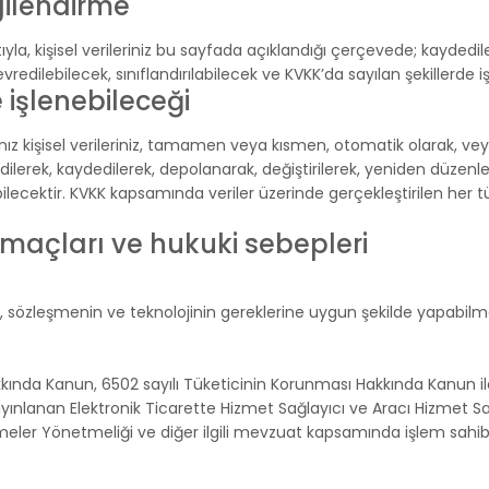
gilendirme
ıyla, kişisel verileriniz bu sayfada açıklandığı çerçevede; kayded
vredilebilecek, sınıflandırılabilecek ve KVKK’da sayılan şekillerde iş
de işlenebileceği
ınız kişisel verileriniz, tamamen veya kısmen, otomatik olarak, vey
lerek, kaydedilerek, depolanarak, değiştirilerek, yeniden düzenlen
lecektir. KVKK kapsamında veriler üzerinde gerçekleştirilen her türl
 amaçları ve hukuki sebepleri
ni, sözleşmenin ve teknolojinin gereklerine uygun şekilde yapabil
akkında Kanun, 6502 sayılı Tüketicinin Korunması Hakkında Kanun 
ayınlanan Elektronik Ticarette Hizmet Sağlayıcı ve Aracı Hizmet Sağ
ler Yönetmeliği ve diğer ilgili mevzuat kapsamında işlem sahibinin 