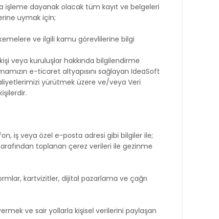
a işleme dayanak olacak tüm kayıt ve belgeleri
erine uymak için;
melere ve ilgili kamu görevlilerine bilgi
ü kişi veya kuruluşlar hakkında bilgilendirme
 Firmamızın e-ticaret altyapısını sağlayan IdeaSoft
, faaliyetlerimizi yürütmek üzere ve/veya Veri
şilerdir.
, iş veya özel e-posta adresi gibi bilgiler ile;
ıcı tarafından toplanan çerez verileri ile gezinme
rmlar, kartvizitler, dijital pazarlama ve çağrı
ermek ve sair yollarla kişisel verilerini paylaşan