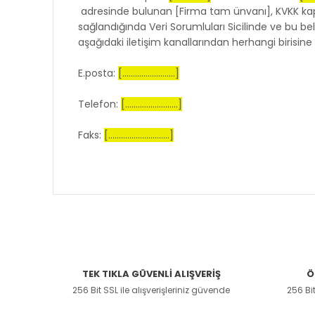
adresinde bulunan [Firma tam ünvanı], KVKK kap
sağlandığında Veri Sorumluları Sicilinde ve bu belg
aşağıdaki iletişim kanallarından herhangi birisine 
E.posta:
[.........................]
Telefon:
[.........................]
Faks:
[.............................]
TEK TIKLA GÜVENLİ ALIŞVERİŞ
Ö
256 Bit SSL ile alışverişleriniz güvende
256 Bit