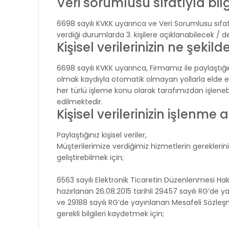
Veri sorumlusu sıfatıyla bil
6698 sayılı KVKK uyarınca ve Veri Sorumlusu sıfat
verdiği durumlarda 3. kişilere açıklanabilecek / de
Kişisel verilerinizin ne şekil
6698 sayılı KVKK uyarınca, Firmamız ile paylaştığ
olmak kaydıyla otomatik olmayan yollarla elde edi
her türlü işleme konu olarak tarafımızdan işlenebi
edilmektedir.
Kişisel verilerinizin işlenme
Paylaştığınız kişisel veriler,
Müşterilerimize verdiğimiz hizmetlerin gerekleri
geliştirebilmek için;
6563 sayılı Elektronik Ticaretin Düzenlenmesi H
hazırlanan 26.08.2015 tarihli 29457 sayılı RG’de y
ve 29188 sayılı RG’de yayınlanan Mesafeli Sözleşme
gerekli bilgileri kaydetmek için;