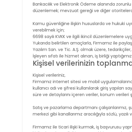
Bankacılık ve Elektronik Ödeme alanında zorunlu
düzenlemek; mevzuat gereği ve diğer otoritelerc
Kamu güvenliğine ilişkin hususlarda ve hukuki uyu
verebilmek için;
6698 sayılı KVKK ve ilgili ikincil düzenlemelere uy
Yukarıda belirtilen amaçlarla, Firmamız ile paylaştı
Yazılım San. ve Tic. A.Ş. olmak üzere, tedarikçiler,
İşleyen sıfatı ile hizmet alınan, iş birliği yaptığımı
Kişisel verilerinizin toplanma
Kişisel verileriniz,
Firmamız internet sitesi ve mobil uygulamalarındak
kullanıcı adı ve şifresi kullanılarak giriş yapılan s
süre ve detaylarını içeren veriler, konum verileri 
Satış ve pazarlama departmanı çalışanlarımız, şubel
merkezi gibi kanallarımız aracılığıyla sözlü, yazıl
Firmamız ile ticari ilişki kurmak, iş başvurusu yap