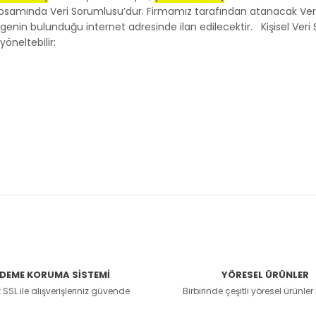
samında Veri Sorumlusu’dur. Firmamız tarafından atanacak Veri 
enin bulunduğu internet adresinde ilan edilecektir. Kişisel Veri Sah
yöneltebilir:
DEME KORUMA SİSTEMİ
YÖRESEL ÜRÜNLER
 SSL ile alışverişleriniz güvende
Birbirinde çeşitli yöresel ürünle