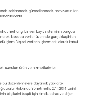
ilecek, saklanacak, güncellenecek, mevzuatın izin
lenebilecektir.
ahut herhangi bir veri kayıt sisteminin parçası
erek, kısacası veriler üzerinde gerçekleştirilen
ü işlem "kişisel verilerin işlenmesi” olarak kabul
mek, sunulan ürün ve hizmetlerimizi
ile bu düzenlemelere dayanak yapılarak
layıcılar Hakkında Yönetmelik, 27.11.2014 tarihli
bilgilerini tespit için kimlik, adres ve diğer