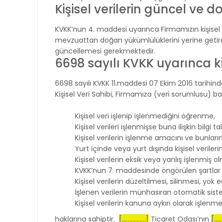
Kişisel verilerin güncel ve 
KVKK’nun 4. maddesi uyarınca Firmamızın kişisel
mevzuattan doğan yükümlülüklerini yerine getire
güncellemesi gerekmektedir.
6698 sayılı KVKK uyarınca ki
6698 sayılı KVKK 11.maddesi 07 Ekim 2016 tarihinde 
Kişisel Veri Sahibi, Firmamıza (veri sorumlusu) başv
Kişisel veri işlenip işlenmediğini öğrenme,
Kişisel verileri işlenmişse buna ilişkin bilgi 
Kişisel verilerin işlenme amacını ve bunlar
Yurt içinde veya yurt dışında kişisel verilerin
Kişisel verilerin eksik veya yanlış işlenmiş 
KVKK’nun 7. maddesinde öngörülen şartlar çe
Kişisel verilerin düzeltilmesi, silinmesi, yok 
İşlenen verilerin münhasıran otomatik siste
Kişisel verilerin kanuna aykırı olarak işlen
haklarına sahiptir.
[................]
Ticaret Odası’nın
[.....