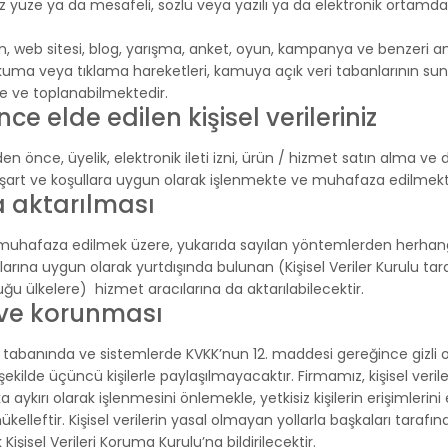
yüz yüze ya da mesafeli, sözlü veya yazılı ya da elektronik ortamda
len, web sitesi, blog, yarışma, anket, oyun, kampanya ve benzeri a
kuma veya tıklama hareketleri, kamuya açık veri tabanlarının su
te ve toplanabilmektedir.
 elde edilen kişisel verileriniz
den önce, üyelik, elektronik ileti izni, ürün / hizmet satın alma ve
n şart ve koşullara uygun olarak işlenmekte ve muhafaza edilmekt
na aktarılması
 muhafaza edilmek üzere, yukarıda sayılan yöntemlerden herhangi bi
a uygun olarak yurtdışında bulunan (Kişisel Veriler Kurulu tarafı
 ülkelere) hizmet aracılarına da aktarılabilecektir.
ı ve korunması
eri tabanında ve sistemlerde KVKK’nun 12. maddesi gereğince gizli 
kilde üçüncü kişilerle paylaşılmayacaktır. Firmamız, kişisel verileri
a aykırı olarak işlenmesini önlemekle, yetkisiz kişilerin erişimlerin
mükelleftir. Kişisel verilerin yasal olmayan yollarla başkaları tar
şisel Verileri Koruma Kurulu’na bildirilecektir.