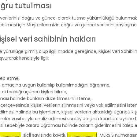
doğru tutulması
 verilerinizi doğru ve güncel olarak tutma yükümlülüğü bulunmak
bilmesi için Müşterilerimizin doğru ve güncel verilerini paylaşm
şisel veri sahibinin hakları
yürürlüğe girmiş olup ilgili madde gereğince, Kişisel Veri Sahibi’ni
urarak kendisiyle ilgili;
talep etme,
ın amacına uygun kullanılıp kullanılmadığını öğrenme,
 aktarıldığı üçüncü kişileri bilme,
olması hâlinde bunların düzeltilmesini isteme,
rçevesinde kişisel verilerin silinmesini veya yok edilmesini iste
edilmesi halinde bu işlemlerin, kişisel verilerin aktarıldığı üçüncü kiş
mler vasıtasıyla analiz edilmesi suretiyle kişinin kendisi aleyhine
mesi sebebiyle zarara uğraması hâlinde zararın giderilmesini talep
.....................]
sicil sayısında kayıtlı,
[.............................]
MERSİS numarasın