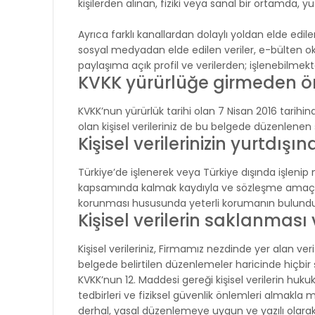
kişilerden alınan, fiziki veya sanal bir ortamda, 
Ayrıca farklı kanallardan dolaylı yoldan elde edi
sosyal medyadan elde edilen veriler, e-bülten o
paylaşıma açık profil ve verilerden; işlenebilmek
KVKK yürürlüğe girmeden önce
KVKK’nun yürürlük tarihi olan 7 Nisan 2016 tarihin
olan kişisel verileriniz de bu belgede düzenlene
Kişisel verilerinizin yurtdışı
Türkiye’de işlenerek veya Türkiye dışında işlenip
kapsamında kalmak kaydıyla ve sözleşme amaçların
korunması hususunda yeterli korumanın bulunduğu
Kişisel verilerin saklanmas
Kişisel verileriniz, Firmamız nezdinde yer alan v
belgede belirtilen düzenlemeler haricinde hiçbir şe
KVKK’nun 12. Maddesi gereği kişisel verilerin hukuk
tedbirleri ve fiziksel güvenlik önlemleri almakla 
derhal, yasal düzenlemeye uygun ve yazılı olarak Ki