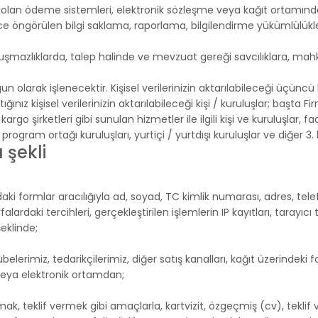
 olan ödeme sistemleri, elektronik sözleşme veya kağıt ortamınd
e öngörülen bilgi saklama, raporlama, bilgilendirme yükümlülükl
şmazlıklarda, talep halinde ve mevzuat gereği savcılıklara, mahke
gun olarak işlenecektir. Kişisel verilerinizin aktarılabileceği üçünc
ğınız kişisel verilerinizin aktarılabileceği kişi / kuruluşlar; başta
 kargo şirketleri gibi sunulan hizmetler ile ilgili kişi ve kuruluşlar
z program ortağı kuruluşları, yurtiçi / yurtdışı kuruluşlar ve diğer 3. ki
 şekli
i formlar aracılığıyla ad, soyad, TC kimlik numarası, adres, telefon
ayfalardaki tercihleri, gerçekleştirilen işlemlerin IP kayıtları, taray
şeklinde;
erimiz, tedarikçilerimiz, diğer satış kanalları, kağıt üzerindeki fo
ı veya elektronik ortamdan;
mak, teklif vermek gibi amaçlarla, kartvizit, özgeçmiş (cv), teklif v