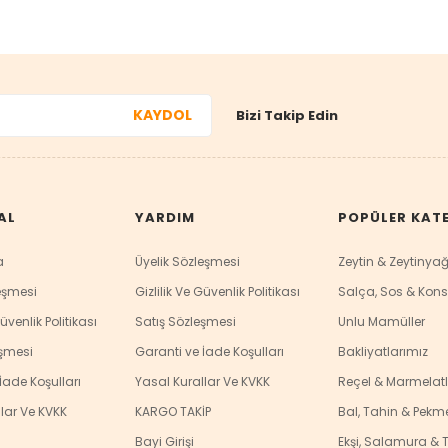
KAYDOL
Bizi Takip Edin
AL
YARDIM
POPÜLER KAT
a
Üyelik Sözleşmesi
Zeytin & Zeytinyağ
eşmesi
Gizlilik Ve Güvenlik Politikası
Salça, Sos & Kons
Güvenlik Politikası
Satış Sözleşmesi
Unlu Mamüller
eşmesi
Garanti ve İade Koşulları
Bakliyatlarımız
İade Koşulları
Yasal Kurallar Ve KVKK
Reçel & Marmelatl
lar Ve KVKK
KARGO TAKİP
Bal, Tahin & Pekm
Bayi Girişi
Ekşi, Salamura & T